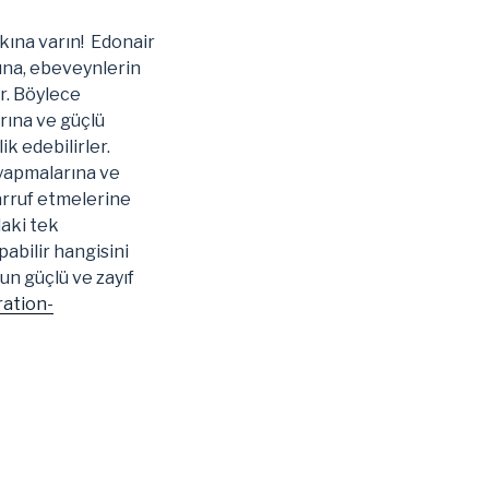
kına varın! Edonair
dına, ebeveynlerin
r. Böylece
arına ve güçlü
k edebilirler.
 yapmalarına ve
arruf etmelerine
daki tek
pabilir hangisini
n güçlü ve zayıf
ration-