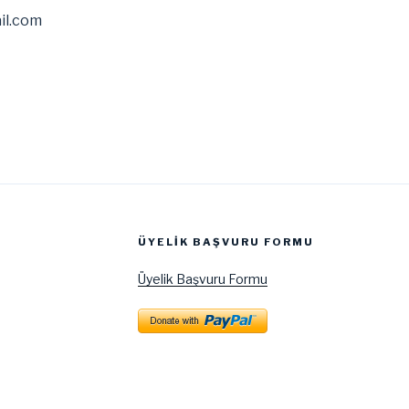
il.com
ÜYELIK BAŞVURU FORMU
Üyelik Başvuru Formu