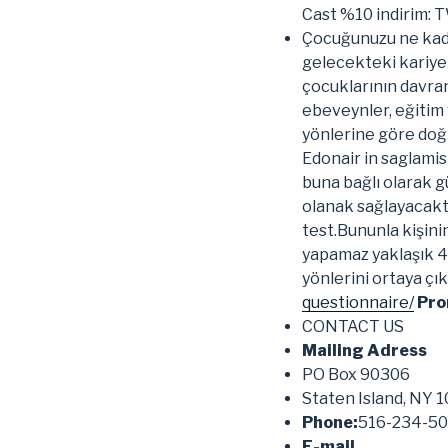
Cast %10 indirim:
Çocuğunuzu ne kada
gelecekteki kariyer
çocuklarının davran
ebeveynler, eğitim 
yönlerine göre doğr
Edonair in saglamis
buna bağlı olarak 
olanak sağlayacaktı
test.Bununla kişinin
yapamaz yaklaşık 4
yönlerini ortaya çıka
questionnaire/
Pro
CONTACT US
Mailing Adress
PO Box 90306
Staten Island, NY 
Phone:
516-234-50
E-mail