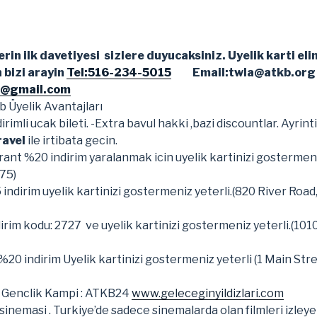
rin ilk davetiyesi sizlere duyucaksiniz. Uyelik karti el
 bizi arayin
Tel:516-234-5015
Email:twla@atkb.org
k@gmail.com
 Üyelik Avantajları
rimli ucak bileti. -Extra bavul hakki ,bazi discountlar. Ayrinti
ravel
ile irtibata gecin.
nt %20 indirim yaralanmak icin uyelik kartinizi gostermeni
75)
ndirim uyelik kartinizi gostermeniz yeterli.(820 River Road
irim kodu: 2727 ve uyelik kartinizi gostermeniz yeterli.(101
%20 indirim Uyelik kartinizi gostermeniz yeterli (1 Main Str
ri Genclik Kampi : ATKB24
www.geleceginyildizlari.com
sinemasi . Turkiye’de sadece sinemalarda olan filmleri izleye