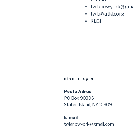
twlanewyork@gma
twla@atkb.org
REGI
BIZE ULAŞIN
Posta Adres
PO Box 90306
Staten Island, NY 10309
E-mail
twlanewyork@gmail.com