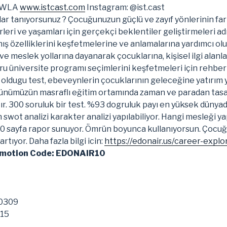
 TWLA
www.istcast.com
Instagram: @ist.cast
r tanıyorsunuz ? Çocuğunuzun güçlü ve zayıf yönlerinin far
leri ve yaşamları için gerçekçi beklentiler geliştirmeleri a
ış özelliklerini keşfetmelerine ve anlamalarına yardımcı olu
ve meslek yollarına dayanarak çocuklarına, kişisel ilgi alanl
u üniversite programı seçimlerini keşfetmeleri için rehberli
 oldugu test, ebeveynlerin çocuklarının geleceğine yatırım
günümüzün masraflı eğitim ortamında zaman ve paradan tas
r. 300 soruluk bir test. %93 dogruluk payı en yüksek dünya
 swot analizi karakter analizi yapılabiliyor. Hangi mesleği ya
0 sayfa rapor sunuyor. Ömrün boyunca kullanıyorsun. Çocuğu
rtıyor. Daha fazla bilgi icin:
https://edonair.us/career-explo
motion Code: EDONAIR10
10309
15