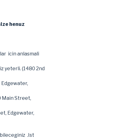
inize henuz
lar icin anlasmali
z yeterli. (1480 2nd
, Edgewater,
0 Main Street,
eet, Edgewater,
bileceginiz .Ist