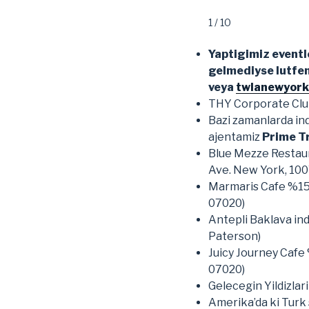
1 / 10
Yaptigimiz eventle
gelmediyse lutfen
veya
twlanewyor
THY Corporate Club
Bazi zamanlarda indi
ajentamiz
Prime T
Blue Mezze Restaura
Ave. New York, 100
Marmaris Cafe %15 i
07020)
Antepli Baklava ind
Paterson)
Juicy Journey Cafe 
07020)
Gelecegin Yildizla
Amerika’da ki Turk 