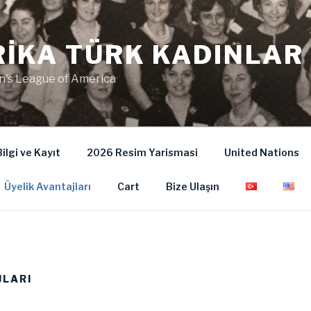
IKA TÜRK KADINLAR 
's League of America
ilgi ve Kayıt
2026 Resim Yarismasi
United Nations
Üyelik Avantajları
Cart
Bize Ulaşın
JLARI