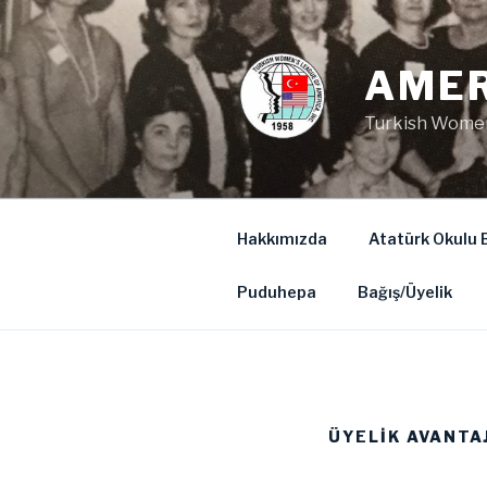
İçeriğe
geç
AMER
Turkish Women
Hakkımızda
Atatürk Okulu B
Puduhepa
Bağış/Üyelik
ÜYELIK AVANTA